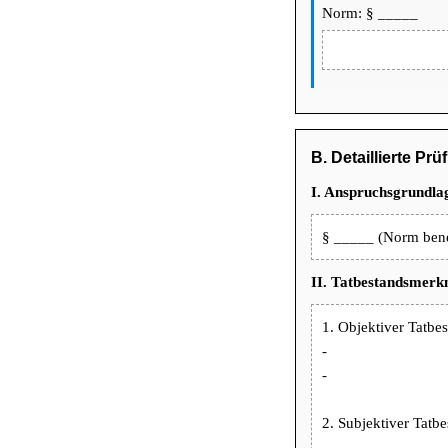
Norm: § _____
B. Detaillierte Pr
I. Anspruchsgrundlag
§ _____ (Norm ben
II. Tatbestandsmerk
1. Objektiver Tatbes
-
-
2. Subjektiver Tatbe
-