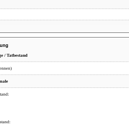
üfung
e / Tatbestand
ennen)
male
tand:
stand: