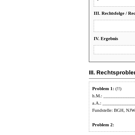
III. Rechtsfolge / Re
IV. Ergebnis
III. Rechtsprobl
Problem 1:
(!!)
h.M.: ____________
a.A.: ____________
Fundstelle: BGH, NJ
Problem 2: