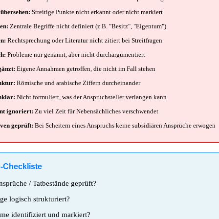
 übersehen:
Streitige Punkte nicht erkannt oder nicht markiert
len:
Zentrale Begriffe nicht definiert (z.B. "Besitz", "Eigentum")
en:
Rechtsprechung oder Literatur nicht zitiert bei Streitfragen
ch:
Probleme nur genannt, aber nicht durchargumentiert
gänzt:
Eigene Annahmen getroffen, die nicht im Fall stehen
uktur:
Römische und arabische Ziffern durcheinander
nklar:
Nicht formuliert, was der Anspruchsteller verlangen kann
t ignoriert:
Zu viel Zeit für Nebensächliches verschwendet
iven geprüft:
Bei Scheitern eines Anspruchs keine subsidiären Ansprüche erwogen
s-Checkliste
sprüche / Tatbestände geprüft?
ge logisch strukturiert?
me identifiziert und markiert?