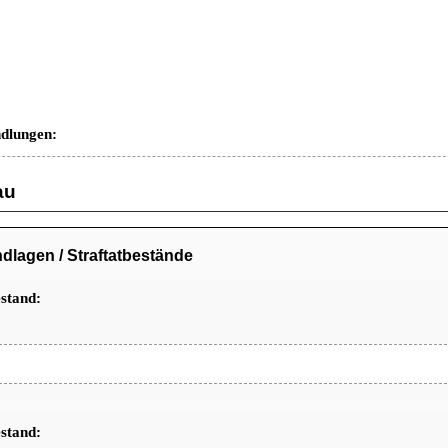
ndlungen:
au
lagen / Straftatbestände
estand:
estand: