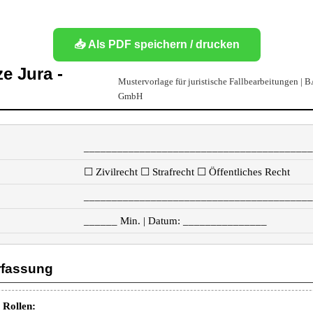
📥 Als PDF speichern / drucken
e Jura -
Mustervorlage für juristische Fallbearbeitungen | 
GmbH
________________________________________
☐ Zivilrecht ☐ Strafrecht ☐ Öffentliches Recht
________________________________________
______ Min. | Datum: _______________
rfassung
 Rollen: