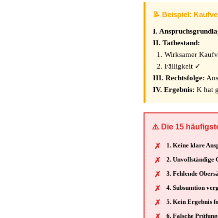
📝 Beispiel: Kaufv
I. Anspruchsgrundla
II. Tatbestand:
1. Wirksamer Kaufve
2. Fälligkeit ✓
III. Rechtsfolge:
Ans
IV. Ergebnis:
K hat 
⚠️ Die 15 häufigs
1. Keine klare An
2. Unvollständige 
3. Fehlende Obersä
4. Subsumtion verg
5. Kein Ergebnis f
6. Falsche Prüfung