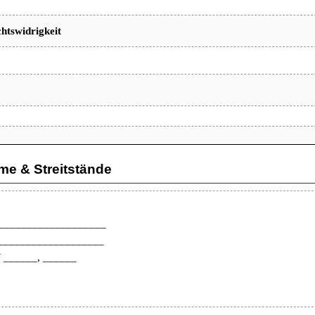
chtswidrigkeit
eme & Streitstände
____________________
____________________
W ______, ______