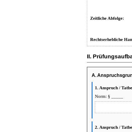
Zeitliche Abfolge:
Rechtserhebliche Ha
II. Prüfungsaufb
A. Anspruchsgrund
1. Anspruch / Tatb
Norm: § _____
2. Anspruch / Tatb