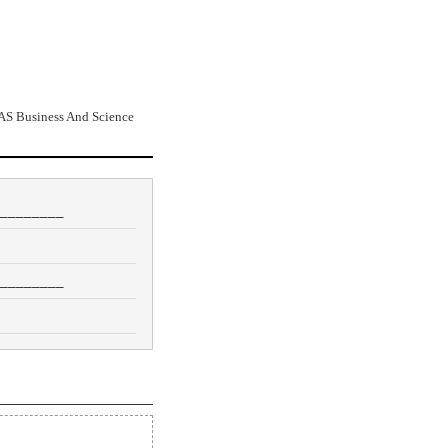
BAS Business And Science
_________
_________