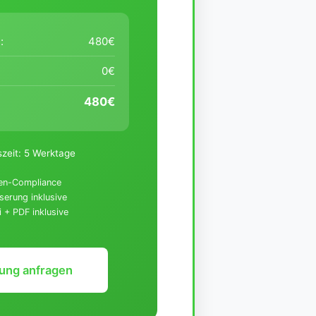
:
480€
0€
480€
zeit:
5 Werktage
en-Compliance
erung inklusive
 + PDF inklusive
ung anfragen