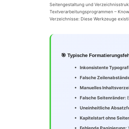
Seitengestaltung und Verzeichnisstru
Textverarbeitungsprogrammen – Know-h
Verzeichnisse: Diese Werkzeuge existi
🎯 Typische Formatierungsfeh
Inkonsistente Typograf
Falsche Zeilenabständ
Manuelles Inhaltsverze
Falsche Seitenränder:
B
Uneinheitliche Absatzf
Kapitelstart ohne Seit
Fehlende Paginierung:
V