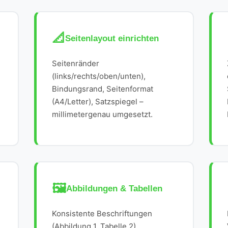
📐
Seitenlayout einrichten
Seitenränder
(links/rechts/oben/unten),
Bindungsrand, Seitenformat
(A4/Letter), Satzspiegel –
millimetergenau umgesetzt.
🖼️
Abbildungen & Tabellen
Konsistente Beschriftungen
(Abbildung 1, Tabelle 2),