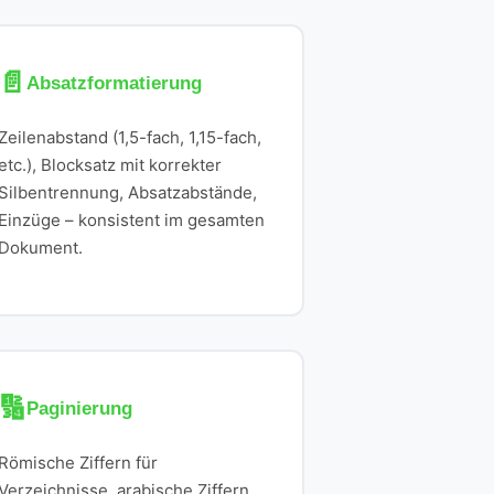
📄
Absatzformatierung
Zeilenabstand (1,5-fach, 1,15-fach,
etc.), Blocksatz mit korrekter
Silbentrennung, Absatzabstände,
Einzüge – konsistent im gesamten
Dokument.
🔢
Paginierung
Römische Ziffern für
Verzeichnisse, arabische Ziffern