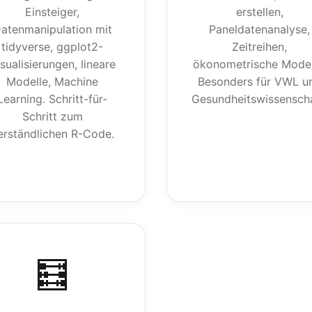
Einsteiger,
erstellen,
atenmanipulation mit
Paneldatenanalyse,
tidyverse, ggplot2-
Zeitreihen,
sualisierungen, lineare
ökonometrische Model
Modelle, Machine
Besonders für VWL u
Learning. Schritt-für-
Gesundheitswissenscha
Schritt zum
erständlichen R-Code.
🧮