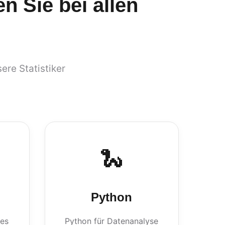
n Sie bei allen
ere Statistiker
🐍
Python
les
Python für Datenanalyse