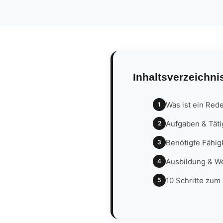
Inhaltsverzeichni
Was ist ein Red
1
Aufgaben & Täti
2
Benötigte Fähig
3
Ausbildung & W
4
10 Schritte zum
5