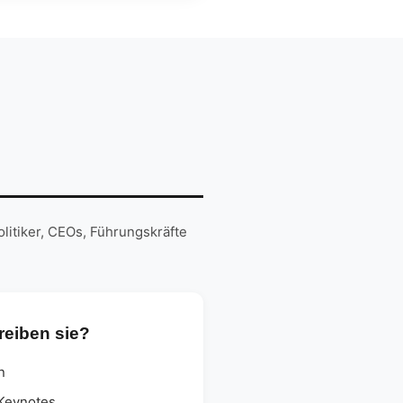
litiker, CEOs, Führungskräfte
eiben sie?
n
Keynotes