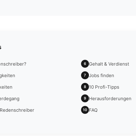
s
enschreiber?
Gehalt & Verdienst
6
gkeiten
Jobs finden
7
keiten
10 Profi-Tipps
8
erdegang
Herausforderungen
9
 Redenschreiber
FAQ
10