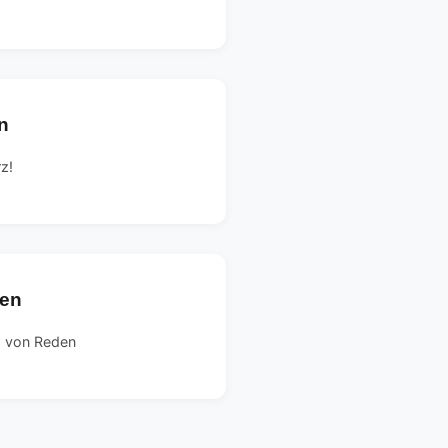
n
rz!
sen
ng von Reden