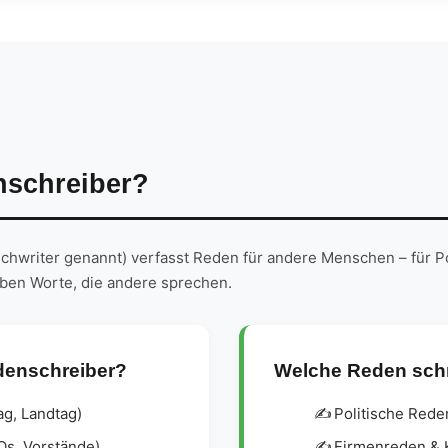
nschreiber?
hwriter genannt) verfasst Reden für andere Menschen – für Po
iben Worte, die andere sprechen.
denschreiber?
Welche Reden schr
ag, Landtag)
Politische Rede
s, Vorstände)
Firmenreden & 