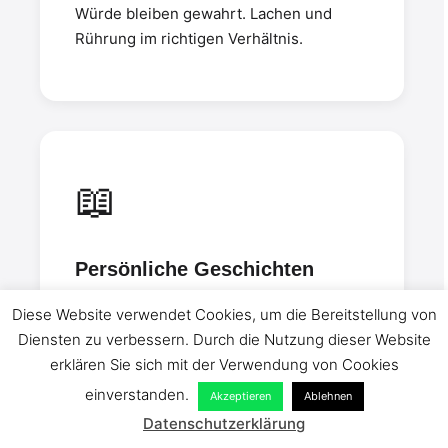
Würde bleiben gewahrt. Lachen und
Rührung im richtigen Verhältnis.
📖
Persönliche Geschichten
Allgemeine Phrasen langweilen –
Diese Website verwendet Cookies, um die Bereitstellung von
konkrete Erinnerungen fesseln.
Diensten zu verbessern. Durch die Nutzung dieser Website
Authentische Anekdoten machen jede
erklären Sie sich mit der Verwendung von Cookies
Rede einzigartig und unvergesslich.
einverstanden.
Akzeptieren
Ablehnen
Datenschutzerklärung