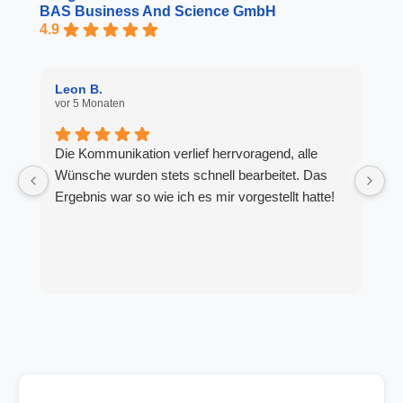
BAS Business And Science GmbH
4.9
Leon B.
D
vor 5 Monaten
vo
Die Kommunikation verlief herrvoragend, alle
s
Wünsche wurden stets schnell bearbeitet. Das
K
Ergebnis war so wie ich es mir vorgestellt hatte!
S