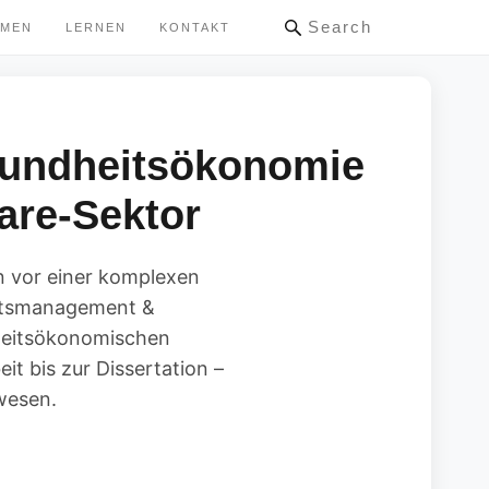
Search
HMEN
LERNEN
KONTAKT
undheitsökonomie
are-Sektor
 vor einer komplexen
eitsmanagement &
dheitsökonomischen
t bis zur Dissertation –
wesen.