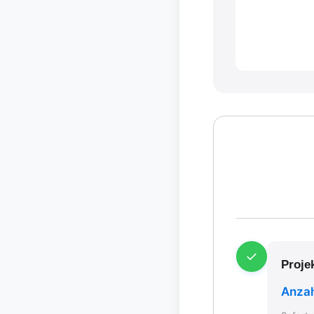
✓
Projek
Anzah