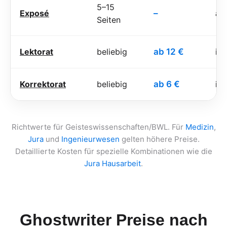
5–15
Exposé
–
ab
Seiten
Lektorat
beliebig
ab 12 €
ind
Korrektorat
beliebig
ab 6 €
ind
Richtwerte für Geisteswissenschaften/BWL. Für
Medizin
,
Jura
und
Ingenieurwesen
gelten höhere Preise.
Detaillierte Kosten für spezielle Kombinationen wie die
Jura Hausarbeit
.
Ghostwriter Preise nach