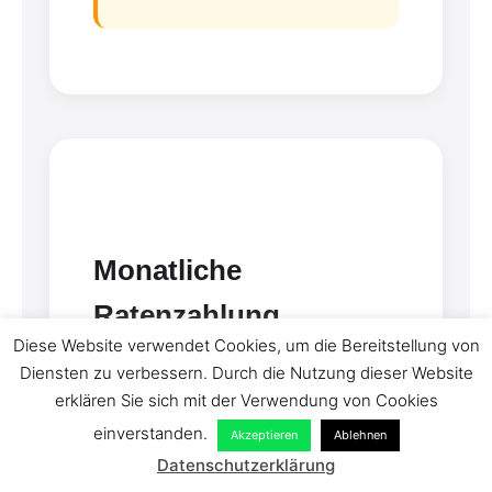
Monatliche
Ratenzahlung
Diese Website verwendet Cookies, um die Bereitstellung von
Diensten zu verbessern. Durch die Nutzung dieser Website
Ab 600 € Restbetrag bieten wir
erklären Sie sich mit der Verwendung von Cookies
Zahlung bis zu 18 Monaten an –
einverstanden.
ideal für größere Projekte wie
Akzeptieren
Ablehnen
Datenschutzerklärung
Master- oder Doktorarbeiten.