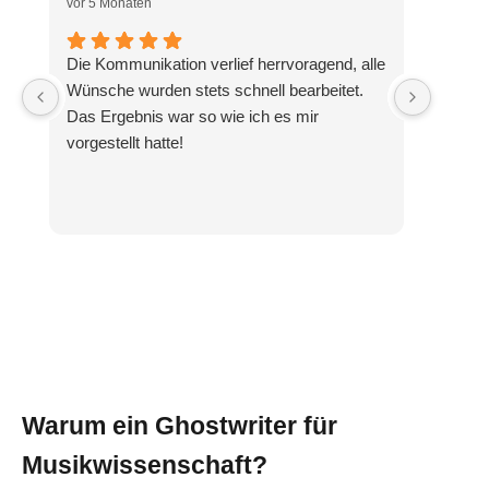
vor 5 Monaten
vor 1 Ja
Die Kommunikation verlief herrvoragend, alle
sehr k
Wünsche wurden stets schnell bearbeitet.
Abwick
Das Ergebnis war so wie ich es mir
Anbiet
vorgestellt hatte!
Warum ein Ghostwriter für
Musikwissenschaft?