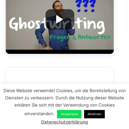
Können Ihre Ghostwriter auch
Diese Website verwendet Cookies, um die Bereitstellung von
Diensten zu verbessern. Durch die Nutzung dieser Website
musikalische Analysen
erklären Sie sich mit der Verwendung von Cookies
erstellen?
einverstanden.
Akzeptieren
Ablehnen
Ja, unsere musikwissenschaftlichen
Datenschutzerklärung
Experten beherrschen alle gängigen