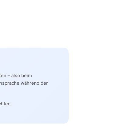
en – also beim
Ansprache während der
chten.