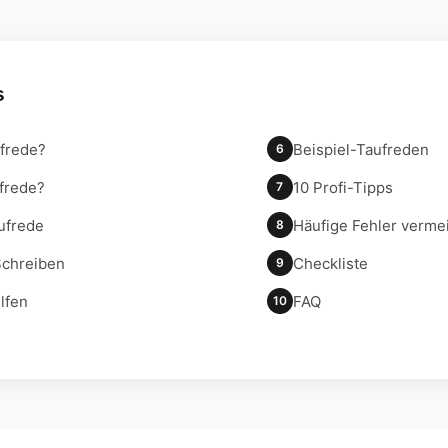
s
ufrede?
Beispiel-Taufreden
6
ufrede?
10 Profi-Tipps
7
ufrede
Häufige Fehler verme
8
Schreiben
Checkliste
9
lfen
FAQ
10