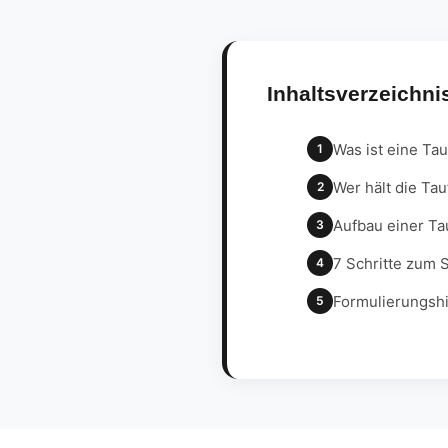
Inhaltsverzeichni
Was ist eine Ta
1
Wer hält die Ta
2
Aufbau einer Ta
3
7 Schritte zum 
4
Formulierungshi
5