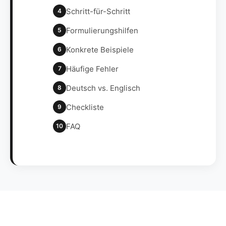
Schritt-für-Schritt
4
Formulierungshilfen
5
Konkrete Beispiele
6
Häufige Fehler
7
Deutsch vs. Englisch
8
Checkliste
9
FAQ
10