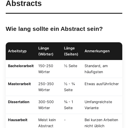
Abstracts
Wie lang sollte ein Abstract sein?
Länge
Länge
Arbeitstyp
Anmerkungen
(Wörter)
(Seiten)
Bachelorarbeit
150-250
½ Seite
Standard, am
Wörter
häufigsten
Masterarbeit
250-350
½ - ¾
Etwas ausführlicher
Wörter
Seite
Dissertation
300-500
¾ - 1
Umfangreichste
Wörter
Seite
Variante
Hausarbeit
Meist kein
-
Bei kurzen Arbeiten
Abstract
nicht üblich