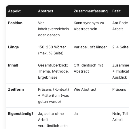
Aspekt
Abstract
Zusammenfassung
Fazit
Position
Vor
Kann synonym zu
Am Ende 
Inhaltsverzeichnis
Abstract sein
Arbeit
oder danach
Länge
150-250 Wörter
Variabel, oft länger
2-4 Seite
(max. ½ Seite)
Inhalt
Gesamtüberblick:
Oft identisch mit
Zusamme
Thema, Methode,
Abstract
+ Implika
Ergebnisse
Ausblick
Zeitform
Präsens (Kontext)
Wie Abstract
Präsens
+ Präteritum (was
getan wurde)
Eigenständig?
Ja, sollte ohne
Ja
Nein, Teil
Arbeit
Arbeit
verständlich sein