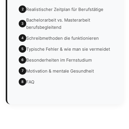
Realistischer Zeitplan für Berufstätige
2
Bachelorarbeit vs. Masterarbeit
3
berufsbegleitend
Schreibmethoden die funktionieren
4
Typische Fehler & wie man sie vermeidet
5
Besonderheiten im Fernstudium
6
Motivation & mentale Gesundheit
7
FAQ
8