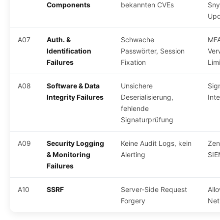
Components
bekannten CVEs
Sny
Upd
A07
Auth. &
Schwache
MFA
Identification
Passwörter, Session
Ver
Failures
Fixation
Lim
A08
Software & Data
Unsichere
Sig
Integrity Failures
Deserialisierung,
Int
fehlende
Signaturprüfung
A09
Security Logging
Keine Audit Logs, kein
Zen
& Monitoring
Alerting
SIE
Failures
A10
SSRF
Server-Side Request
Allo
Forgery
Net