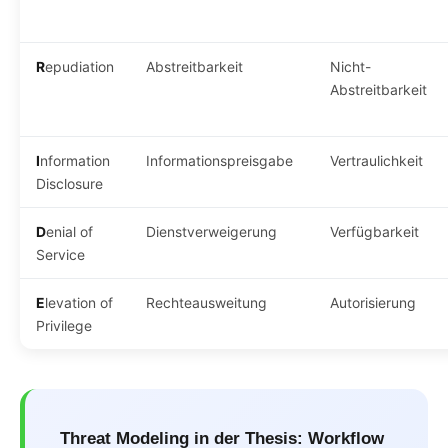
R
epudiation
Abstreitbarkeit
Nicht-
Abstreitbarkeit
I
nformation
Informationspreisgabe
Vertraulichkeit
Disclosure
D
enial of
Dienstverweigerung
Verfügbarkeit
Service
E
levation of
Rechteausweitung
Autorisierung
Privilege
Threat Modeling in der Thesis: Workflow