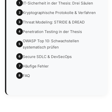
IT-Sicherheit in der Thesis: Drei Säulen
1
Kryptographische Protokolle & Verfahren
2
Threat Modeling: STRIDE & DREAD
3
Penetration Testing in der Thesis
4
OWASP Top 10: Schwachstellen
5
systematisch prüfen
Secure SDLC & DevSecOps
6
Häufige Fehler
7
FAQ
8