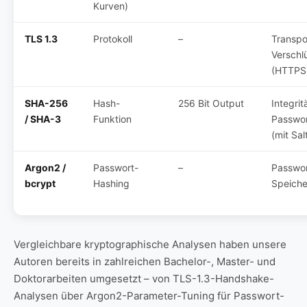
Kurven)
TLS 1.3
Protokoll
–
Transpo
Verschl
(HTTPS
SHA-256
Hash-
256 Bit Output
Integrit
/ SHA-3
Funktion
Passwo
(mit Sal
Argon2 /
Passwort-
–
Passwor
bcrypt
Hashing
Speich
Vergleichbare kryptographische Analysen haben unsere
Autoren bereits in zahlreichen Bachelor-, Master- und
Doktorarbeiten umgesetzt – von TLS-1.3-Handshake-
Analysen über Argon2-Parameter-Tuning für Passwort-