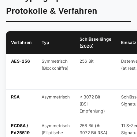
Protokolle & Verfahren
Schlüssellänge
Verfahren
Typ
Einsatz
(2026)
AES-256
Symmetrisch
256 Bit
Datenve
(Blockchiffre)
(at rest,
RSA
Asymmetrisch
≥ 3072 Bit
Schlüss
(BSI-
Signatu
Empfehlung)
ECDSA /
Asymmetrisch
256 Bit (≙
TLS-Zer
Ed25519
(Elliptische
3072 Bit RSA)
Signatu