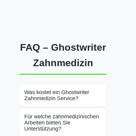
FAQ – Ghostwriter
Zahnmedizin
Was kostet ein Ghostwriter
Zahnmedizin Service?
Der Preis richtet sich nach Umfang,
Für welche zahnmedizinischen
Komplexität der zahnmedizinischen
Arbeiten bieten Sie
Thematik und Zeitrahmen. Einen
Unterstützung?
ersten Richtwert liefert der