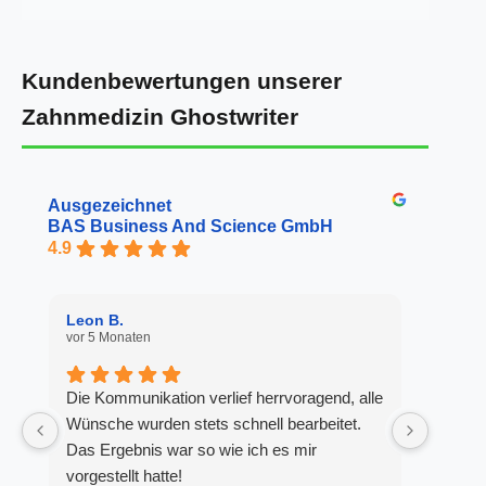
Kundenbewertungen unserer
Zahnmedizin Ghostwriter
Ausgezeichnet
BAS Business And Science GmbH
4.9
Leon B.
Denis 
vor 5 Monaten
vor 1 Ja
Die Kommunikation verlief herrvoragend, alle
sehr k
Wünsche wurden stets schnell bearbeitet.
Abwick
Das Ergebnis war so wie ich es mir
Anbiet
vorgestellt hatte!