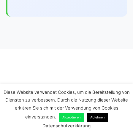
5. Vom Thema zur
Diese Website verwendet Cookies, um die Bereitstellung von
Diensten zu verbessern. Durch die Nutzung dieser Website
Forschungsfrage
erklären Sie sich mit der Verwendung von Cookies
einverstanden.
Akzeptieren
Ablehnen
Datenschutzerklärung
Ein Thema allein reicht nicht – du brauchst eine konkrete