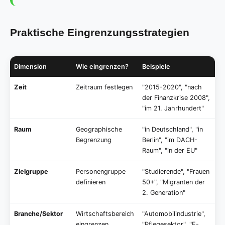
Praktische Eingrenzungsstrategien
Dimension
Wie eingrenzen?
Beispiele
Zeit
Zeitraum festlegen
"2015-2020", "nach
der Finanzkrise 2008",
"im 21. Jahrhundert"
Raum
Geographische
"in Deutschland", "in
Begrenzung
Berlin", "im DACH-
Raum", "in der EU"
Zielgruppe
Personengruppe
"Studierende", "Frauen
definieren
50+", "Migranten der
2. Generation"
Branche/Sektor
Wirtschaftsbereich
"Automobilindustrie",
eingrenzen
"Pflegesektor", "E-