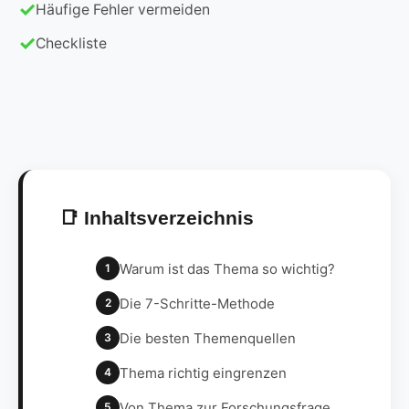
Häufige Fehler vermeiden
Checkliste
📑 Inhaltsverzeichnis
Warum ist das Thema so wichtig?
1
Die 7-Schritte-Methode
2
Die besten Themenquellen
3
Thema richtig eingrenzen
4
Von Thema zur Forschungsfrage
5