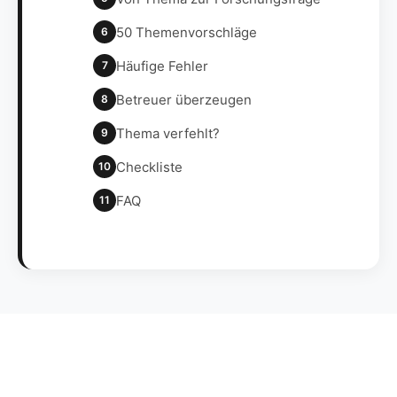
50 Themenvorschläge
6
Häufige Fehler
7
Betreuer überzeugen
8
Thema verfehlt?
9
Checkliste
10
FAQ
11