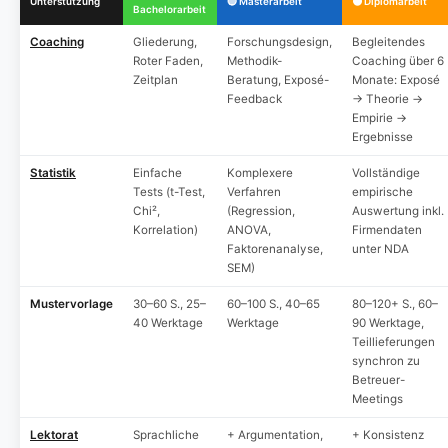
Unterstützung
🔵 Masterarbeit
🟠 Diplomarbeit
Bachelorarbeit
Coaching
Gliederung,
Forschungsdesign,
Begleitendes
Roter Faden,
Methodik-
Coaching über 6
Zeitplan
Beratung, Exposé-
Monate: Exposé
Feedback
→ Theorie →
Empirie →
Ergebnisse
Statistik
Einfache
Komplexere
Vollständige
Tests (t-Test,
Verfahren
empirische
Chi²,
(Regression,
Auswertung inkl.
Korrelation)
ANOVA,
Firmendaten
Faktorenanalyse,
unter NDA
SEM)
Mustervorlage
30–60 S., 25–
60–100 S., 40–65
80–120+ S., 60–
40 Werktage
Werktage
90 Werktage,
Teillieferungen
synchron zu
Betreuer-
Meetings
Lektorat
Sprachliche
+ Argumentation,
+ Konsistenz