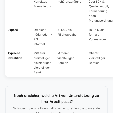
Korrektur,
Kohärenzprüfung
über 80+ S.,
Formatierung
Quellen-Audit,
Formatierung
nach
Prüfungsordnung
Exposé
Oft nicht
5–10 S. als
10–15 S. als
nötig (oder 1–
Pflichtabgabe
formale
2 S.
Voraussetzung
informell)
Typische
Mittlerer
Mittlerer
Oberer
Investition
dreistelliger
vierstelliger
vierstelliger
bis niedriger
Bereich
Bereich
vierstelliger
Bereich
Noch unsicher, welche Art von Unterstützung zu
Ihrer Arbeit passt?
Schildern Sie uns Ihren Fall – wir empfehlen die passende