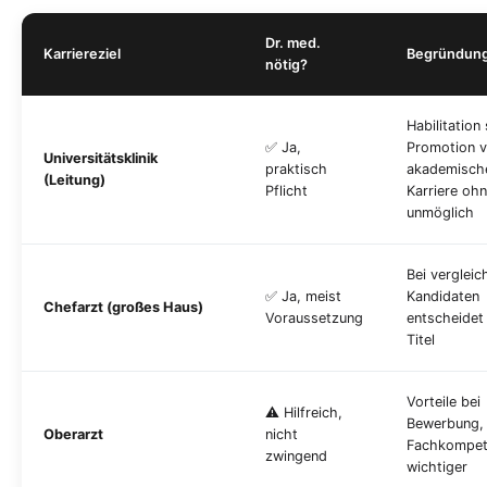
Dr. med.
Karriereziel
Begründun
nötig?
Habilitation
✅ Ja,
Promotion v
Universitätsklinik
praktisch
akademisch
(Leitung)
Pflicht
Karriere ohn
unmöglich
Bei vergleic
✅ Ja, meist
Kandidaten
Chefarzt (großes Haus)
Voraussetzung
entscheidet 
Titel
Vorteile bei
⚠️ Hilfreich,
Bewerbung,
Oberarzt
nicht
Fachkompet
zwingend
wichtiger