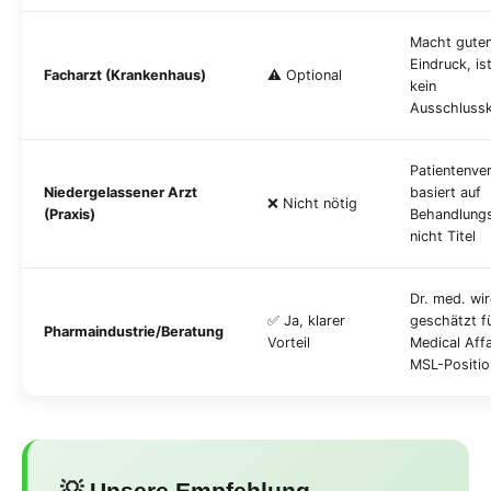
Macht gute
Eindruck, is
Facharzt (Krankenhaus)
⚠️ Optional
kein
Ausschlussk
Patientenve
Niedergelassener Arzt
basiert auf
❌ Nicht nötig
(Praxis)
Behandlungs
nicht Titel
Dr. med. wi
✅ Ja, klarer
geschätzt f
Pharmaindustrie/Beratung
Vorteil
Medical Affa
MSL-Positio
💡 Unsere Empfehlung