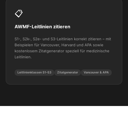
📋
AWMF-Leitlinien zitieren
S1-, S2k-, S2e- und S3-Leitlinien korrekt zitieren – mit
Beispielen für Vancouver, Harvard und APA sowie
kostenlosem Zitatgenerator speziell für medizinische
Leitlinien.
Leitlinienklassen S1–S3
Zitatgenerator
Vancouver & APA