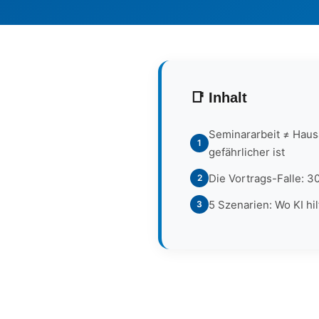
📑 Inhalt
Seminararbeit ≠ Hausa
1
gefährlicher ist
Die Vortrags-Falle: 3
2
5 Szenarien: Wo KI hil
3