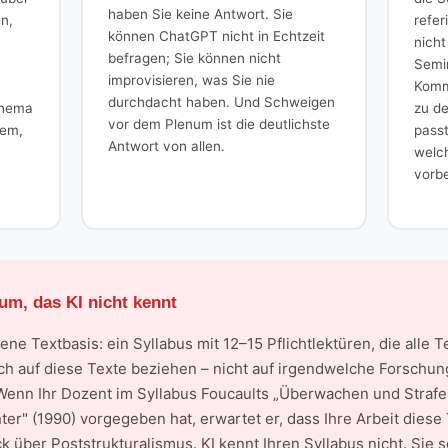
haben Sie keine Antwort. Sie
en,
refer
können ChatGPT nicht in Echtzeit
nicht
befragen; Sie können nicht
Semi
improvisieren, was Sie nie
Kommi
durchdacht haben. Und Schweigen
Thema
zu d
vor dem Plenum ist die deutlichste
dem,
passt
Antwort von allen.
welch
vorbe
um, das KI nicht kennt
ne Textbasis: ein Syllabus mit 12–15 Pflichtlektüren, die alle
ch auf diese Texte beziehen – nicht auf irgendwelche Forschu
Wenn Ihr Dozent im Syllabus Foucaults „Überwachen und Strafe
r" (1990) vorgegeben hat, erwartet er, dass Ihre Arbeit diese T
 über Poststrukturalismus. KI kennt Ihren Syllabus nicht. Sie 