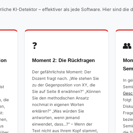
rliche KI-Detektor – effektiver als jede Software. Hier sind die
❓
👥
ion
Moment 2: Die Rückfragen
Mom
Sem
Der gefährlichste Moment: Der
Dozent fragt nach. „Wie stehen Sie
In ge
zu der Gegenposition von XY, die
ist
Semi
Sie auf Seite 8 erwähnen?" „Können
Gesc
Sie den methodischen Ansatz
, die
folgt
nochmal in eigenen Worten
en,
Disku
erklären?" „Was würden Sie
t:
Frag
antworten, wenn jemand
chen,
bezi
einwendet, dass…?" – Wenn der
us
Semin
Text nicht aus Ihrem Kopf stammt,
 über
die S