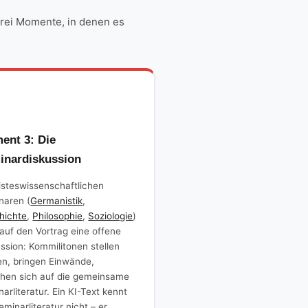
 drei Momente, in denen es
ent 3: Die
inardiskussion
isteswissenschaftlichen
naren (
Germanistik
,
hichte
,
Philosophie
,
Soziologie
)
 auf den Vortrag eine offene
ssion: Kommilitonen stellen
en, bringen Einwände,
ehen sich auf die gemeinsame
arliteratur. Ein KI-Text kennt
eminarliteratur nicht – er