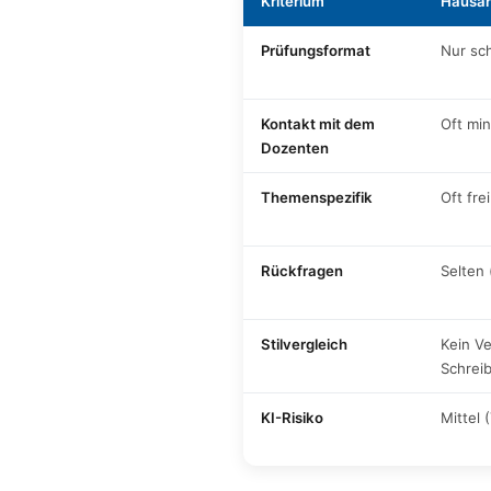
Kriterium
Hausar
Prüfungsformat
Nur sch
Kontakt mit dem
Oft mi
Dozenten
Themenspezifik
Oft fre
Rückfragen
Selten 
Stilvergleich
Kein V
Schreib
KI-Risiko
Mittel 