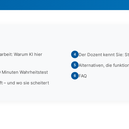
rbeit: Warum KI hier
Der Dozent kennt Sie: St
4
Alternativen, die funktio
5
0 Minuten Wahrheitstest
FAQ
6
ft – und wo sie scheitert