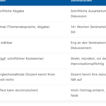
beit
Seminararbeit
riftliche Abgabe
Schriftliche Ausarbeitu
Diskussion
nimal (Themenabsprache, Abgabe)
14+ Wochen Seminartei
Stil
i wählbar
Eng an den Seminarkont
Diskussionen)
(ggf. schriftlicher Kommentar)
Direkt, mündlich, vor 
improvisationspflichtig
ergleichsmaßstab (Dozent kennt Ihren
Dozent kennt Ihre münd
stil nicht)
fällt auf
(Text kann durchrutschen)
Hoch (Vortrag entlarvt, 
fatal)