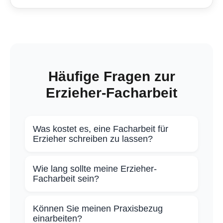
Häufige Fragen zur
Erzieher-Facharbeit
Was kostet es, eine Facharbeit für
Erzieher schreiben zu lassen?
Der Seitenpreis liegt bei 74 € für
Wie lang sollte meine Erzieher-
pädagogische und
Facharbeit sein?
sozialwissenschaftliche Themen.
Die meisten Fachschulen für
Eine typische 20-seitige Facharbeit
Können Sie meinen Praxisbezug
Sozialpädagogik verlangen einen
einarbeiten?
kostet somit ca. 1.480 € bei normaler