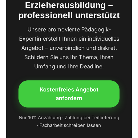
Sozialwissenschaften.
Erzieherausbildung –
anzufragen. Nutzen Sie unseren
professionell unterstützt
Preisrechner
für eine genaue
Kalkulation.
Unsere promovierte Pädagogik-
Expertin erstellt Ihnen ein individuelles
Angebot – unverbindlich und diskret.
Schildern Sie uns Ihr Thema, Ihren
Umfang und Ihre Deadline.
Kostenfreies Angebot
anfordern
Nur 10% Anzahlung · Zahlung bei Teillieferung
·
Facharbeit schreiben lassen