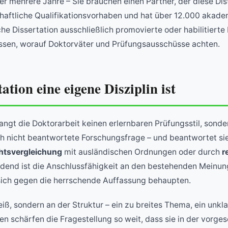
über mehrere Jahre – Sie brauchen einen Partner, der diese D
aftliche Qualifikationsvorhaben und hat über 12.000 akademis
che Dissertation ausschließlich promovierte oder habilitierte
ssen, worauf Doktorväter und Prüfungsausschüsse achten.
ation eine eigene Disziplin ist
angt die Doktorarbeit keinen erlernbaren Prüfungsstil, sonde
noch nicht beantwortete Forschungsfrage – und beantwortet s
htsvergleichung
mit ausländischen Ordnungen oder durch
r
dend ist die Anschlussfähigkeit an den bestehenden Meinung
sich gegen die herrschende Auffassung behaupten.
eiß, sondern an der Struktur – ein zu breites Thema, ein unkl
en schärfen die Fragestellung so weit, dass sie in der vorge