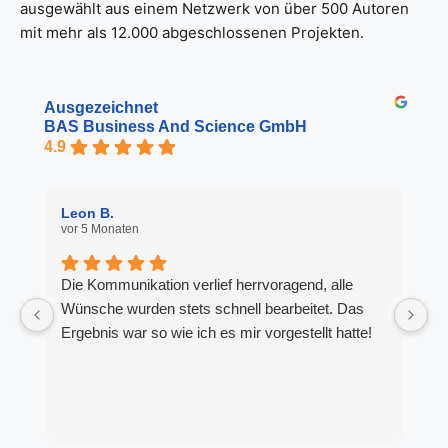
ausgewählt aus einem Netzwerk von über 500 Autoren
mit mehr als 12.000 abgeschlossenen Projekten.
Ausgezeichnet
BAS Business And Science GmbH
4.9
Leon B.
D
vor 5 Monaten
vo
Die Kommunikation verlief herrvoragend, alle
s
Wünsche wurden stets schnell bearbeitet. Das
K
Ergebnis war so wie ich es mir vorgestellt hatte!
S