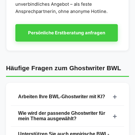
unverbindliches Angebot – als feste
Ansprechpartnerin, ohne anonyme Hotline.
Persönliche Erstberatung anfragen
Häufige Fragen zum Ghostwriter BWL
Arbeiten Ihre BWL-Ghostwriter mit KI?
Nein. Ihre Arbeit entsteht vollständig in Handarbeit
Wie wird der passende Ghostwriter für
durch einen promovierten Betriebswirt. KI-
mein Thema ausgewählt?
Textgeneratoren setzen wir nicht ein, weil sie
Wir gleichen Ihr Thema mit den Schwerpunkten
Quellen erfinden und fachliche Zusammenhänge
Unterstützen Sie auch empirische BWL-