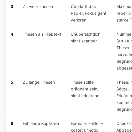
3
Zu viele Thesen
Überlädt das
Maximal
Papier, Fokus geht
lieber 3
verloren
starke 
4
Thesen als Fließtext
Unübersichtlich,
Nummer
nicht scanbar
Struktur
Thesen 
hervorh
Begrün
abgeset
5
Zu lange Thesen
These sollte
These: 
prägnant sein,
Sätze.
nicht erklärend
Erkläru
kommt i
Begrün
6
Fehlende Kopfzeile
Formaler Fehler –
Checkli
kostet unnötig
Abgabe