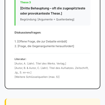
These 3
[Dritte Behauptung – oft die zugespitzteste
oder provokanteste These.]
Begründung: [Argumente + Quellenbeleg]
Diskussionsfragen:
1. [Offene Frage, die zur Debatte einlädt]
2. [Frage, die Gegenargumente herausfordert]
Literatur:
[Autor, A. (Jahr).
Titel des Werks
. Verlag.]
[Autor, B. & Autor, C. (Jahr). Titel des Aufsatzes.
Zeitschrift
,
Jg., S. xx–xx.]
[Weitere Schlüsselquellen (max. 5)]