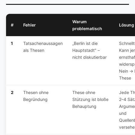
Warum
#
Fehler
Lösung
problematisch
1
Tatsachenaussagen
„Berlin ist die
Schnellt
als Thesen
Hauptstadt" –
Kann j
nicht diskutierbar
ernsthaf
widersp
Nein → 
These
2
Thesen ohne
These ohne
Jede Th
Begründung
Stützung ist bloße
2–4 Sät
Behauptung
Argumen
und
Quellen
versehe