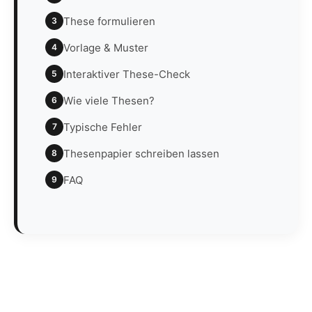
These formulieren
3
Vorlage & Muster
4
Interaktiver These-Check
5
Wie viele Thesen?
6
Typische Fehler
7
Thesenpapier schreiben lassen
8
FAQ
9