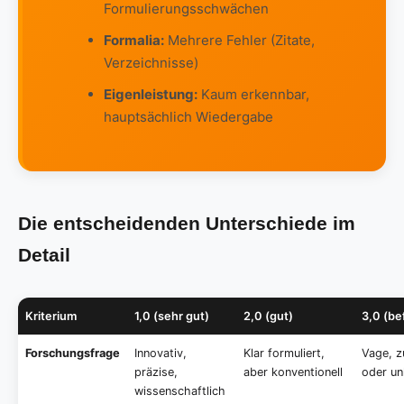
Formulierungsschwächen
Formalia:
Mehrere Fehler (Zitate,
Verzeichnisse)
Eigenleistung:
Kaum erkennbar,
hauptsächlich Wiedergabe
Die entscheidenden Unterschiede im
Detail
Kriterium
1,0 (sehr gut)
2,0 (gut)
3,0 (be
Forschungsfrage
Innovativ,
Klar formuliert,
Vage, z
präzise,
aber konventionell
oder un
wissenschaftlich