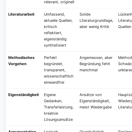
relevant, originell
Literaturarbeit
Umfassend,
Solide
Lücken
aktuelle Quellen,
Literaturgrundlage,
Literatu
kritisch
aber wenig Kritik
Quellen
reflektiert,
eigenständig
synthetisiert
Methodisches
Perfekt
Angemessen, aber
Method
Vorgehen
begründet,
Begründung fehlt
Schwäc
transparent,
manchmal
unklare
wissenschaftlich
einwandfrei
Eigenständigkeit
Eigene
Ansätze von
Hauptsä
Gedanken,
Eigenständigkeit,
Wieder
Transferleistung,
meist Wiedergabe
Literatu
kreative
Lösungsansätze
Argumentation
Logisch
Grundsätzlich
Sprünge