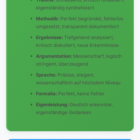
eigenständig synthetisiert
Methodik:
Perfekt begründet, fehlerlos
umgesetzt, transparent dokumentiert
Ergebnisse:
Tiefgehend analysiert,
kritisch diskutiert, neue Erkenntnisse
Argumentation:
Messerscharf, logisch
stringent, überzeugend
Sprache:
Präzise, elegant,
wissenschaftlich auf höchstem Niveau
Formalia:
Perfekt, keine Fehler
Eigenleistung:
Deutlich erkennbar,
eigenständige Gedanken