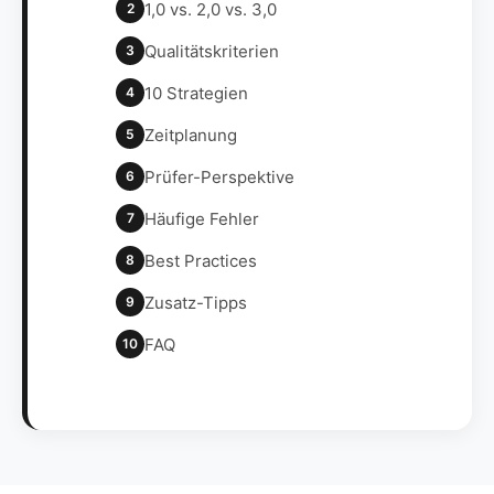
1,0 vs. 2,0 vs. 3,0
2
Qualitätskriterien
3
10 Strategien
4
Zeitplanung
5
Prüfer-Perspektive
6
Häufige Fehler
7
Best Practices
8
Zusatz-Tipps
9
FAQ
10