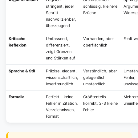
stringent, jeder
schlüssig, kleinere
Argumen
Schritt
Brüche
Widers
nachvollziehbar,
überzeugend
Kritische
Umfassend,
Vorhanden, aber
Fehlt w
Reflexion
differenziert,
oberflächlich
zeigt Grenzen
und Stärken auf
Sprache & Stil
Präzise, elegant,
Verständlich, aber
Umständ
wissenschaftlich,
gelegentlich
Fehler,
leserfreundlich
umständlich
unwisse
Formalia
Perfekt – keine
Größtenteils
Mehrere
Fehler in Zitation,
korrekt, 2-3 kleine
uneinhei
Verzeichnissen,
Fehler
Format