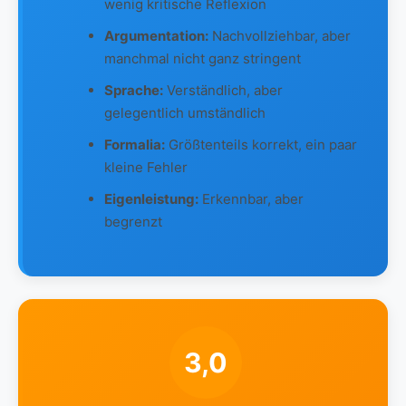
wenig kritische Reflexion
Argumentation:
Nachvollziehbar, aber
manchmal nicht ganz stringent
Sprache:
Verständlich, aber
gelegentlich umständlich
Formalia:
Größtenteils korrekt, ein paar
kleine Fehler
Eigenleistung:
Erkennbar, aber
begrenzt
3,0