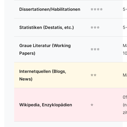
Dissertationen/Habilitationen
⭐⭐⭐⭐
5
Statistiken (Destatis, etc.)
⭐⭐⭐
5
Graue Literatur (Working
M
⭐⭐⭐
Papers)
1
Internetquellen (Blogs,
⭐⭐
M
News)
0
Wikipedia, Enzyklopädien
⭐
(n
zi