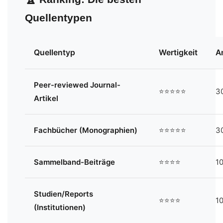
Quellentypen
Quellentyp
Wertigkeit
An
Peer-reviewed Journal-
⭐⭐⭐⭐⭐
3
Artikel
Fachbücher (Monographien)
⭐⭐⭐⭐⭐
3
Sammelband-Beiträge
⭐⭐⭐⭐
1
Studien/Reports
⭐⭐⭐⭐
1
(Institutionen)