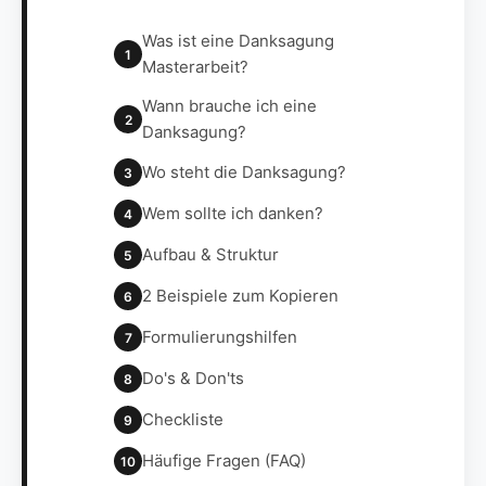
Was ist eine Danksagung
1
Masterarbeit?
Wann brauche ich eine
2
Danksagung?
Wo steht die Danksagung?
3
Wem sollte ich danken?
4
Aufbau & Struktur
5
2 Beispiele zum Kopieren
6
Formulierungshilfen
7
Do's & Don'ts
8
Checkliste
9
Häufige Fragen (FAQ)
10