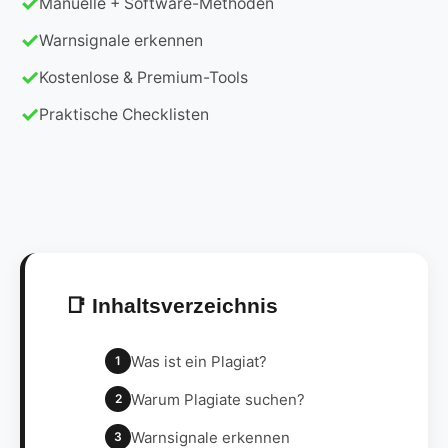
Manuelle + Software-Methoden
Warnsignale erkennen
Kostenlose & Premium-Tools
Praktische Checklisten
📑 Inhaltsverzeichnis
Was ist ein Plagiat?
1
Warum Plagiate suchen?
2
Warnsignale erkennen
3