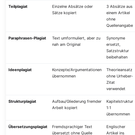
Teilplagiat
Einzelne Absätze oder
3 Absätze aus
Sätze kopiert
einem Artikel
ohne
Quellenangabe
Paraphrasen-Plagiat
Text umformuliert, aber zu
Synonyme
nah am Original
ersetzt,
Satzstruktur
beibehalten
Ideenplagiat
Konzepte/Argumentationen
Theorieansatz
übernommen
ohne Urheber-
Zitat
verwendet
Strukturplagiat
Aufbau/Gliederung fremder
Kapitelstruktur
Arbeit kopiert
1:1
übernommen
Übersetzungsplagiat
Fremdsprachiger Text
Englischer
übersetzt ohne Quelle
Artikel ins